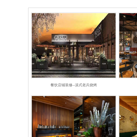
餐饮店铺装修--滇式老兵烧烤