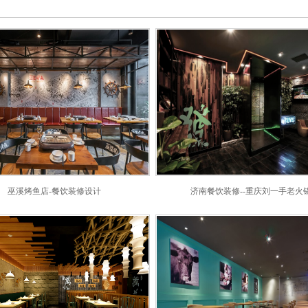
巫溪烤鱼店-餐饮装修设计
济南餐饮装修--重庆刘一手老火